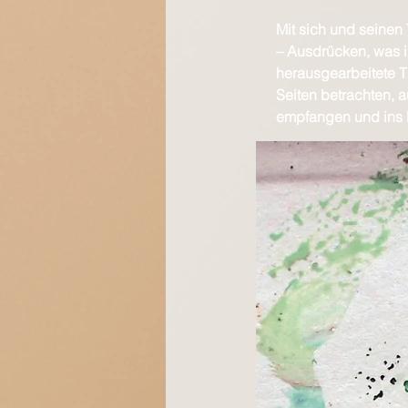
Mit sich und seinen
– Ausdrücken, was i
herausgearbeitete 
Seiten betrachten, 
empfangen
und ins