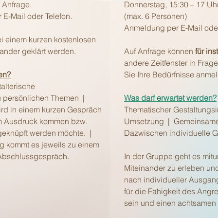
 Anfrage.
Donnerstag, 15:30 – 17 Uh
 E-Mail oder Telefon.
(max. 6 Personen)
Anmeldung per E-Mail oder 
i einem kurzen kostenlosen
ander geklärt werden.
Auf Anfrage können
für in
andere Zeitfenster in Fra
en?
Sie Ihre Bedürfnisse anme
alterische
u persönlichen Themen |
Was darf erwartet werden?
ird in einem kurzen Gespräch
Thematischer Gestaltungsi
zum Ausdruck kommen bzw.
Umsetzung | Gemeinsame
ngeknüpft werden möchte. |
Dazwischen individuelle 
g kommt es jeweils zu einem
 Abschlussgespräch.
In der Gruppe geht es mitu
Miteinander zu erleben und
nach individueller Ausga
für die Fähigkeit des Ang
sein und einen achtsamen