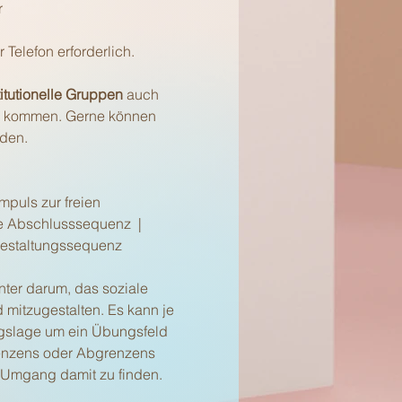
r
Telefon erforderlich.
stitutionelle Gruppen
auch
ge kommen. Gerne können
lden.
mpuls zur freien
 Abschlusssequenz |
Gestaltungssequenz
nter darum, das soziale
 mitzugestalten. Es kann je
ngslage um ein Übungsfeld
renzens oder Abgrenzens
 Umgang damit zu finden.